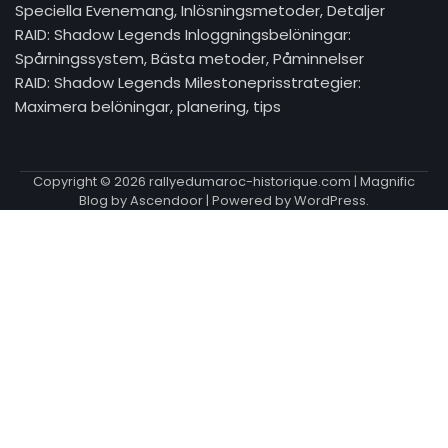
Speciella Evenemang, Inlösningsmetoder, Detaljer
RAID: Shadow Legends Inloggningsbelöningar:
Spårningssystem, Bästa metoder, Påminnelser
RAID: Shadow Legends Milestoneprisstrategier:
Maximera belöningar, planering, tips
Copyright © 2026
rallyedumaroc-historique.com
| Magnific
Blog by
Ascendoor
| Powered by
WordPress
.