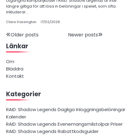
Utgångna kampanjkoder i RAID: Shadow Legends är inte
längre giltiga för att lösa in belöningar i spelet, som ofta
inkluderar…
Clara Vossington
17/02/2026
Posts
Older posts
Newer posts
Länkar
navigation
Om
Bläddra
Kontakt
Kategorier
RAID: Shadow Legends Dagliga Inloggningsbelöningar
Kalender
RAID: Shadow Legends Evenemangsmilstolpar Priser
RAID: Shadow Legends Rabattkodsguider